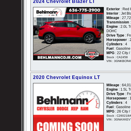
2024 Chevrolet Blazer LT
Exterior
: Red 
Interior
: Jet B
Mileage
: 27,7
Transmission
:
Engine
: 2.0L T
DOHC
Drive Type
: Fr
Horsepower
: 
Cylinders
: 4
Fuel
: Gasoline
MPG
: 22 City 
Stock : CA2458
VIN : 3GNKBCR4
2020 Chevrolet Equinox LT
Mileage
: 64,0
Engine
: 1.5L 
Drive Type
: Fr
Horsepower
: 
Cylinders
: 4
Fuel
: Gasoline
MPG
: 26 City 
Stock : C260218
VIN : 3GNAXKEV