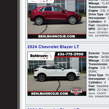
Mileage
: 71,4
Transmission
:
Engine
: 3.6L V6
Drive Type
: Al
Horsepower
: 
Cylinders
: 6
Fuel
: Gasoline
MPG
: 18 City 
Stock : CP1932A
VIN : 1GYKNFRS
2024 Chevrolet Blazer LT
Exterior
: Summ
Interior
: Jet B
Mileage
: 21,5
Transmission
:
Engine
: 2.0L T
DOHC
Drive Type
: Fr
Horsepower
: 
Cylinders
: 4
Fuel
: Gasoline
MPG
: 22 City 
Stock : CA2457
VIN : 3GNKBCR4