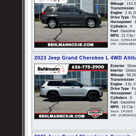
Mileage
: 152,
Transmission
:
Engine
: 2.4L 
Drive Type
: Fr
Horsepower
: 
Cylinders
: 4
Fuel
: Gasoline
MPG
: 21 City 
Stock : C250219
VIN : 2GKALMEK
2023 Jeep Grand Cherokee L 4WD Altit
Exterior
: Silve
Interior
: Globa
Mileage
: 58,2
Transmission
Engine
: 3.6L 
Drive Type
: F
Horsepower
: 
Cylinders
: 6
Fuel
: Gasoline
MPG
: 18 City 
Stock : CP1925
VIN : 1C4RJKAG