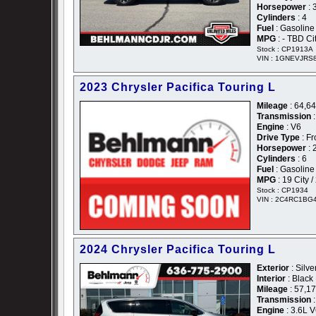
Horsepower
: 
Cylinders
: 4
Fuel
: Gasoline
MPG
: - TBD Ci
Stock : CP1913A
VIN : 1GNEVJRS
2023 Chrysler Pacifica Touring L
Mileage
: 64,6
Transmission
:
Engine
: V6
Drive Type
: Fr
Horsepower
: 
Cylinders
: 6
Fuel
: Gasoline
MPG
: 19 City 
Stock : CP1934
VIN : 2C4RC1BG
2024 Chrysler Pacifica Touring L
Exterior
: Silve
Interior
: Black
Mileage
: 57,1
Transmission
:
Engine
: 3.6L 