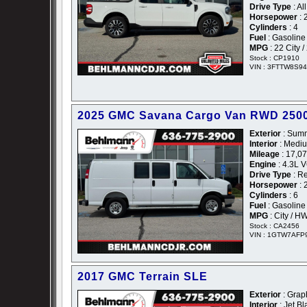
Drive Type
: Al
Horsepower
: 
Cylinders
: 4
Fuel
: Gasoline
MPG
: 22 City 
Stock : CP1910
VIN : 3FTTW8S9
2025 GMC Savana Cargo Van RWD 2500
Exterior
: Summ
Interior
: Mediu
Mileage
: 17,0
Engine
: 4.3L 
Drive Type
: R
Horsepower
: 
Cylinders
: 6
Fuel
: Gasoline
MPG
: City / H
Stock : CA2456
VIN : 1GTW7AFP
2017 GMC Terrain SLE
Exterior
: Graph
Interior
: Jet Bl