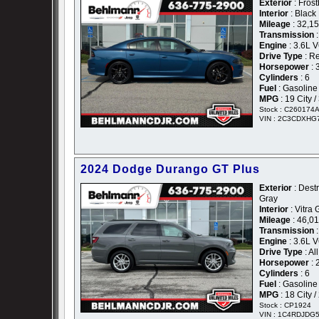
Exterior
: Frost
Interior
: Black
Mileage
: 32,1
Transmission
:
Engine
: 3.6L 
Drive Type
: R
Horsepower
: 
Cylinders
: 6
Fuel
: Gasoline
MPG
: 19 City 
Stock : C260174
VIN : 2C3CDXHG
2024 Dodge Durango GT Plus
Exterior
: Dest
Gray
Interior
: Vitra
Mileage
: 46,0
Transmission
:
Engine
: 3.6L 
Drive Type
: Al
Horsepower
: 
Cylinders
: 6
Fuel
: Gasoline
MPG
: 18 City 
Stock : CP1924
VIN : 1C4RDJDG