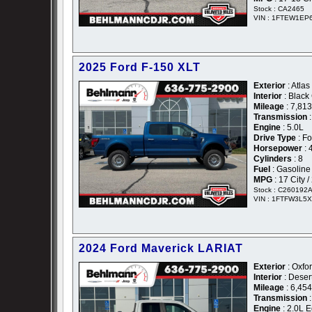
Stock : CA2465
VIN : 1FTEW1EP
2025 Ford F-150 XLT
Exterior
: Atlas
Interior
: Black
Mileage
: 7,813
Transmission
:
Engine
: 5.0L
Drive Type
: F
Horsepower
: 
Cylinders
: 8
Fuel
: Gasoline
MPG
: 17 City 
Stock : C260192
VIN : 1FTFW3L5
2024 Ford Maverick LARIAT
Exterior
: Oxfo
Interior
: Deser
Mileage
: 6,454
Transmission
:
Engine
: 2.0L 