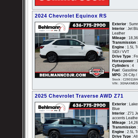
2024 Chevrolet Equinox RS
Exterior
: Summ
Interior
: Jet B
Leather
Mileage
: 18,3
Transmission
:
Engine
: 1.5L 
SIDI / VVT
Drive Type
: Fr
Horsepower
: 
Cylinders
: 4
Fuel
: Gasoline
MPG
: 26 City 
Stock : C260118A
VIN : 3GNAXME
2025 Chevrolet Traverse AWD Z71
Exterior
: Lake
Blue
Interior
: Z71 J
accents Leathe
Mileage
: 14,2
Transmission
:
Engine
: 2.5L 
Drive Type
: Al