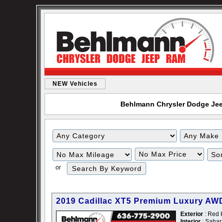
NEW Vehicles
Behlmann Chrysler Dodge Jeep
Filter
Filter
Mileage
Price
or
2019 Cadillac XT5 Premium Luxury AW
Exterior
: Red 
Interior
: Sahar