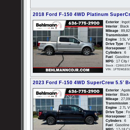
2018 Ford F-150 4WD Platinum SuperC
Exterior
: Ingot
Interior
: Black
Mileage
: 89,8
Transmission
:
Engine
: 3.5L 
Drive Type
: F
Horsepower
: 
Cylinders
: 6
Fuel
: Gasoline
MPG
: 17 City 
Stock : C260137
VIN : 1FTEW1EG
2023 Ford F-150 4WD SuperCrew 5.5’ B
Exterior
: Agate
Interior
: Black
Mileage
: 27,0
Transmission
:
Engine
: 2.7L 
Drive Type
: F
Horsepower
: 
Cylinders
: 6
Fuel
: Gasoline
MPG
: 17-18 C