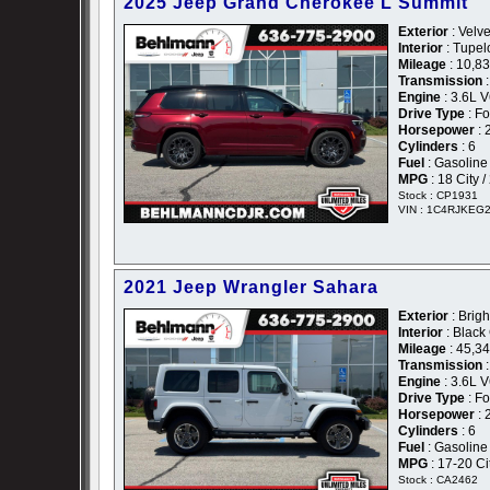
2025 Jeep Grand Cherokee L Summit
Exterior
: Velv
Interior
: Tupel
Mileage
: 10,8
Transmission
:
Engine
: 3.6L 
Drive Type
: F
Horsepower
: 
Cylinders
: 6
Fuel
: Gasoline
MPG
: 18 City 
Stock : CP1931
VIN : 1C4RJKEG
2021 Jeep Wrangler Sahara
Exterior
: Brigh
Interior
: Black
Mileage
: 45,3
Transmission
:
Engine
: 3.6L 
Drive Type
: F
Horsepower
: 
Cylinders
: 6
Fuel
: Gasoline
MPG
: 17-20 C
Stock : CA2462