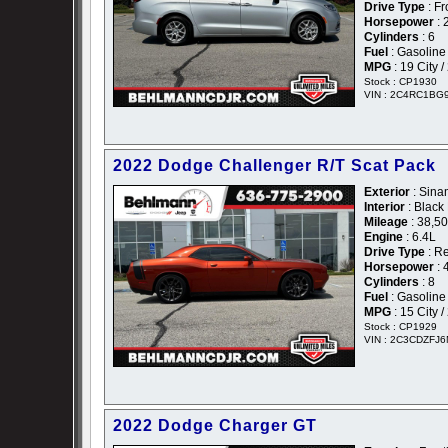
Drive Type
: Fr
Horsepower
: 
Cylinders
: 6
Fuel
: Gasoline
MPG
: 19 City 
Stock : CP1930
VIN : 2C4RC1BG
2022 Dodge Challenger R/T Scat Pack
Exterior
: Sina
Interior
: Black
Mileage
: 38,5
Engine
: 6.4L
Drive Type
: R
Horsepower
: 
Cylinders
: 8
Fuel
: Gasoline
MPG
: 15 City 
Stock : CP1929
VIN : 2C3CDZFJ
2022 Dodge Charger GT