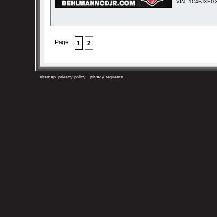
VIN : 1C4HJXE
Page :
1
2
sitemap
privacy policy
privacy requests